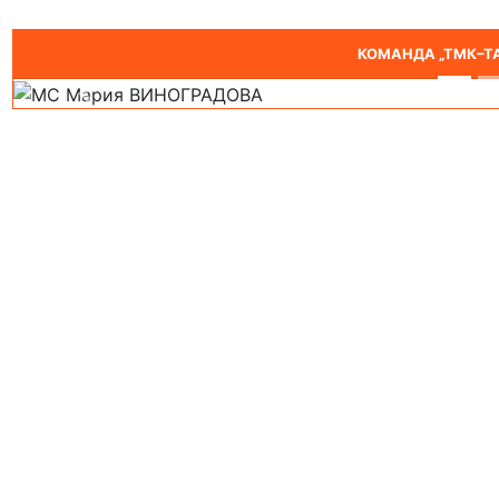
Подр
КОМАНДА „ТМК–ТА
Предыдущий