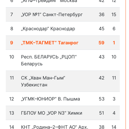
6
„АПФ–трейдинг“ Москва
42
12
7
„УОР №1“ Санкт-Петербург
36
15
8
„Краснодар“ Краснодар
45
6
9
„ТМК–ТАГМЕТ“ Таганрог
59
1
10
Респ. БЕЛАРУСЬ „РЦОП“
43
10
Беларусь
11
СК „Хван Ман–Гым“
42
11
Узбекистан
12
„УГМК–ЮНИОР“ В. Пышма
53
3
13
ГБПОУ МО „УОР N3“ Химки
51
4
14
КНТ „Родина–2–ФНТ АО“ Арх.
38
14