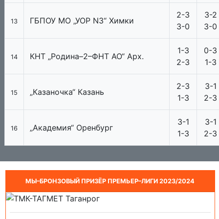
2-3
3-2
ГБПОУ МО „УОР N3“ Химки
13
3-0
3-0
1-3
0-3
КНТ „Родина–2–ФНТ АО“ Арх.
14
2-3
1-3
2-3
3-1
„Казаночка“ Казань
15
1-3
2-3
3-1
3-1
„Академия“ Оренбург
16
1-3
2-3
МЫ–БРОНЗОВЫЙ ПРИЗЁР ПРЕМЬЕР–ЛИГИ 2023/2024