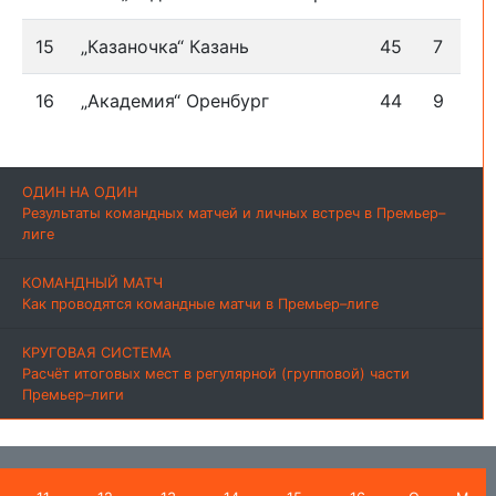
15
„Казаночка“ Казань
45
7
16
„Академия“ Оренбург
44
9
ОДИН НА ОДИН
Результаты командных матчей и личных встреч в Премьер–
лиге
КОМАНДНЫЙ МАТЧ
Как проводятся командные матчи в Премьер–лиге
КРУГОВАЯ СИСТЕМА
Расчёт итоговых мест в регулярной (групповой) части
Премьер–лиги