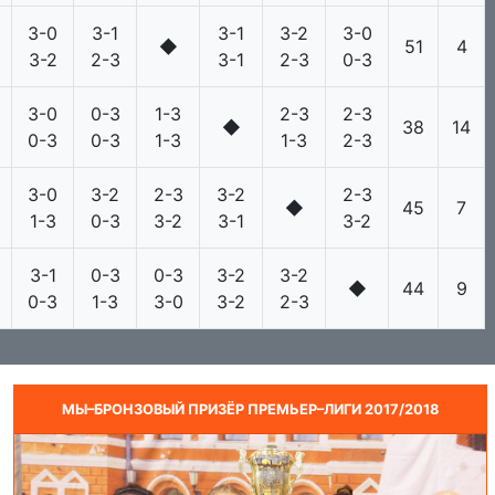
3-0
3-1
3-1
3-2
3-0
◆
51
4
3-2
2-3
3-1
2-3
0-3
3-0
0-3
1-3
2-3
2-3
◆
38
14
0-3
0-3
1-3
1-3
2-3
3-0
3-2
2-3
3-2
2-3
◆
45
7
1-3
0-3
3-2
3-1
3-2
3-1
0-3
0-3
3-2
3-2
◆
44
9
0-3
1-3
3-0
3-2
2-3
МЫ–БРОНЗОВЫЙ ПРИЗЁР ПРЕМЬЕР–ЛИГИ 2017/2018