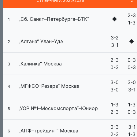
СУПЕР–ЛИГА 2025/2026
1
2
2-3
„Сб. Санкт–Петербурга–БТК“
◆
1
1-3
3-2
„Алтана“ Улан–Удэ
◆
2
3-1
2-3
0-3
„Калинка“ Москва
3
0-3
0-3
3-0
3-0
„МГФСО–Резерв“ Москва
4
3-0
3-1
1-3
1-3
„УОР №1–Москомспорта“–Юниор
5
2-3
0-3
0-3
3-1
„АПФ–трейдинг“ Москва
6
2-3
1-3