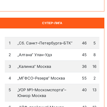
СУПЕР–ЛИГА
1
„Сб. Санкт–Петербурга–БТК“
46
5
2
„Алтана“ Улан–Удэ
45
8
3
„Калинка“ Москва
36
16
4
„МГФСО–Резерв“ Москва
55
2
5
„УОР №1–Москомспорта“–
40
13
Юниор Москва