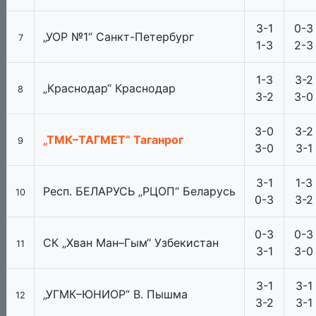
3-1
0-3
„УОР №1“ Санкт-Петербург
7
1-3
2-3
1-3
3-2
„Краснодар“ Краснодар
8
3-2
3-0
3-0
3-2
„ТМК–ТАГМЕТ“ Таганрог
9
3-0
3-1
3-1
1-3
Респ. БЕЛАРУСЬ „РЦОП“ Беларусь
10
0-3
3-2
0-3
0-3
СК „Хван Ман–Гым“ Узбекистан
11
3-1
3-0
3-1
3-1
„УГМК–ЮНИОР“ В. Пышма
12
3-2
3-1