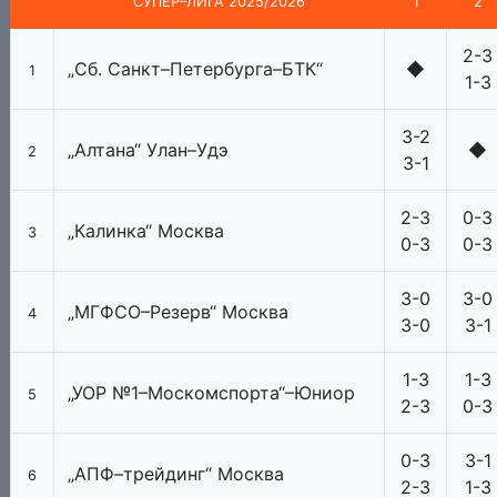
СУПЕР–ЛИГА 2025/2026
1
2
2-3
„Сб. Санкт–Петербурга–БТК“
◆
1
1-3
3-2
„Алтана“ Улан–Удэ
◆
2
3-1
2-3
0-3
„Калинка“ Москва
3
0-3
0-3
3-0
3-0
„МГФСО–Резерв“ Москва
4
3-0
3-1
1-3
1-3
„УОР №1–Москомспорта“–Юниор
5
2-3
0-3
0-3
3-1
„АПФ–трейдинг“ Москва
6
2-3
1-3