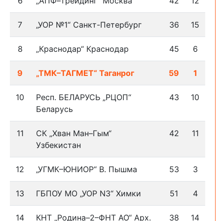
6
„АПФ–трейдинг“ Москва
42
12
7
„УОР №1“ Санкт-Петербург
36
15
8
„Краснодар“ Краснодар
45
6
й
9
„ТМК–ТАГМЕТ“ Таганрог
59
1
10
Респ. БЕЛАРУСЬ „РЦОП“
43
10
Беларусь
11
СК „Хван Ман–Гым“
42
11
Узбекистан
12
„УГМК–ЮНИОР“ В. Пышма
53
3
13
ГБПОУ МО „УОР N3“ Химки
51
4
14
КНТ „Родина–2–ФНТ АО“ Арх.
38
14