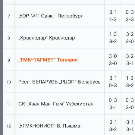
3-1
0-3
„УОР №1“ Санкт-Петербург
7
1-3
2-3
1-3
3-2
„Краснодар“ Краснодар
8
3-2
3-0
3-0
3-2
„ТМК–ТАГМЕТ“ Таганрог
9
3-0
3-1
3-1
1-3
Респ. БЕЛАРУСЬ „РЦОП“ Беларусь
10
0-3
3-2
0-3
0-3
СК „Хван Ман–Гым“ Узбекистан
11
3-1
3-0
3-1
3-1
„УГМК–ЮНИОР“ В. Пышма
12
3-2
3-1