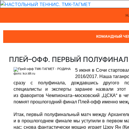
Н
КОМАНДНЫЙ ЧЕ
ПЛЕЙ–ОФФ. ПЕРВЫЙ ПОЛУФИНАЛ
5 июня в Сочи стартов
фото: kcr.ttfr.ru
2016/2017. Наша таганр
сразу с полуфинала, дождавшись другого по
специалисты и эксперты заранее назвали это
из фаворитов Чемпионата–московский „ЦСКА“ в че
помнят прошлогодний финал Плей-офф именно между
Итак, первый полуфинальный матч между Архангель
и в прошлогоднем финале мы уступили в первом ма
нас: снова фантастически мощно играет Цзоу Ян (Ки