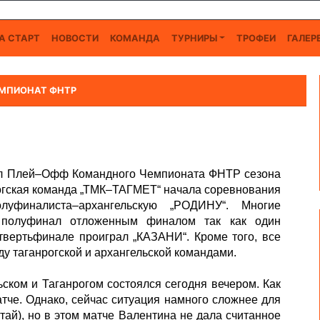
А СТАРТ
НОВОСТИ
КОМАНДА
ТУРНИРЫ
ТРОФЕИ
ГАЛЕР
МПИОНАТ ФНТР
ал Плей–Офф Командного Чемпионата ФНТР сезона
огская команда „ТМК–ТАГМЕТ“ начала соревнования
луфиналиста–архангельскую „РОДИНУ“. Многие
т полуфинал отложенным финалом так как один
твертьфинале проиграл „КАЗАНИ“. Кроме того, все
 таганрогской и архангельской командами.
ском и Таганрогом состоялся сегодня вечером. Как
тче. Однако, сейчас ситуация намного сложнее для
тай), но в этом матче Валентина не дала считанное