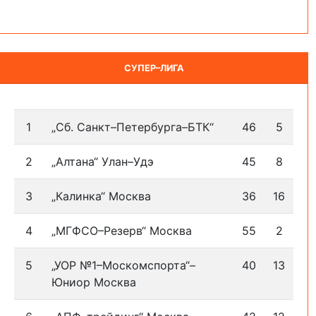
СУПЕР–ЛИГА
1
„Сб. Санкт–Петербурга–БТК“
46
5
2
„Алтана“ Улан–Удэ
45
8
3
„Калинка“ Москва
36
16
4
„МГФСО–Резерв“ Москва
55
2
5
„УОР №1–Москомспорта“–
40
13
Юниор Москва