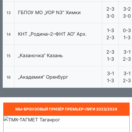
2-3
3-2
ГБПОУ МО „УОР N3“ Химки
13
3-0
3-0
1-3
0-3
КНТ „Родина–2–ФНТ АО“ Арх.
14
2-3
1-3
2-3
3-1
„Казаночка“ Казань
15
1-3
2-3
3-1
3-1
„Академия“ Оренбург
16
1-3
2-3
МЫ–БРОНЗОВЫЙ ПРИЗЁР ПРЕМЬЕР–ЛИГИ 2023/2024