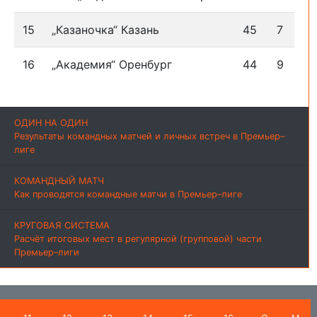
15
„Казаночка“ Казань
45
7
16
„Академия“ Оренбург
44
9
ОДИН НА ОДИН
Результаты командных матчей и личных встреч в Премьер–
лиге
КОМАНДНЫЙ МАТЧ
Как проводятся командные матчи в Премьер–лиге
КРУГОВАЯ СИСТЕМА
Расчёт итоговых мест в регулярной (групповой) части
Премьер–лиги