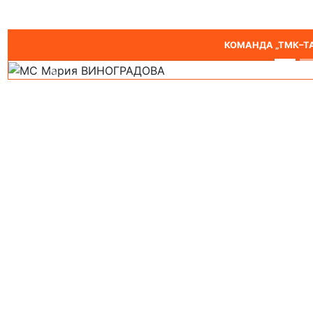
КОМАНДА „ТМК–ТА
Предыдущий
МС Дарья