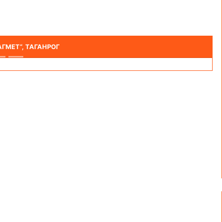
 СЕМЕНОВА
бнее
ГМЕТ“, ТАГАНРОГ
Следующи