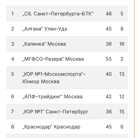
1
„Сб. Санкт–Петербурга–БТК“
46
5
2
„Алтана“ Улан–Удэ
45
8
3
„Калинка“ Москва
36
16
4
„МГФСО–Резерв“ Москва
55
2
5
„УОР №1–Москомспорта“–
40
13
Юниор Москва
6
„АПФ–трейдинг“ Москва
42
12
7
„УОР №1“ Санкт-Петербург
36
15
8
„Краснодар“ Краснодар
45
6