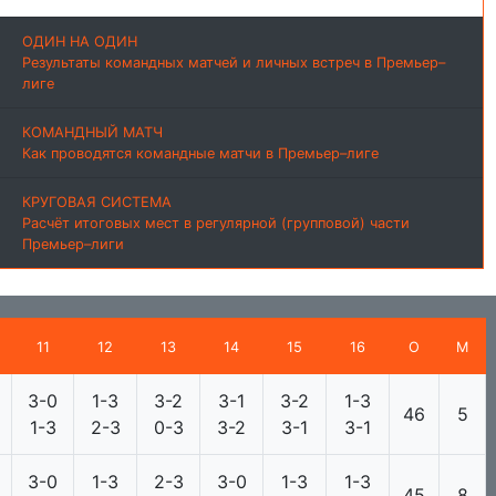
ОДИН НА ОДИН
Результаты командных матчей и личных встреч в Премьер–
лиге
КОМАНДНЫЙ МАТЧ
Как проводятся командные матчи в Премьер–лиге
КРУГОВАЯ СИСТЕМА
Расчёт итоговых мест в регулярной (групповой) части
Премьер–лиги
11
12
13
14
15
16
О
М
3-0
1-3
3-2
3-1
3-2
1-3
46
5
1-3
2-3
0-3
3-2
3-1
3-1
3-0
1-3
2-3
3-0
1-3
1-3
45
8