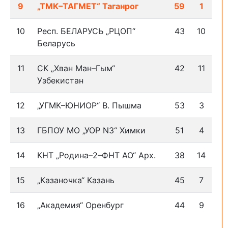
9
„ТМК–ТАГМЕТ“ Таганрог
59
1
10
Респ. БЕЛАРУСЬ „РЦОП“
43
10
Беларусь
11
СК „Хван Ман–Гым“
42
11
Узбекистан
12
„УГМК–ЮНИОР“ В. Пышма
53
3
13
ГБПОУ МО „УОР N3“ Химки
51
4
14
КНТ „Родина–2–ФНТ АО“ Арх.
38
14
15
„Казаночка“ Казань
45
7
16
„Академия“ Оренбург
44
9