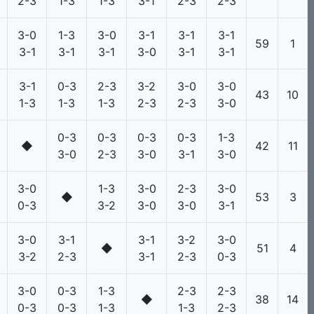
2-3
1-3
1-3
3-1
2-3
2-3
3-0
1-3
3-0
3-1
3-1
3-1
59
1
3-1
3-1
3-1
3-0
3-1
3-1
3-1
0-3
2-3
3-2
3-0
3-0
43
10
1-3
1-3
1-3
2-3
2-3
3-0
0-3
0-3
0-3
0-3
1-3
◆
42
11
3-0
2-3
3-0
3-1
3-0
3-0
1-3
3-0
2-3
3-0
◆
53
3
0-3
3-2
3-0
3-0
3-1
3-0
3-1
3-1
3-2
3-0
◆
51
4
3-2
2-3
3-1
2-3
0-3
3-0
0-3
1-3
2-3
2-3
◆
38
14
0-3
0-3
1-3
1-3
2-3