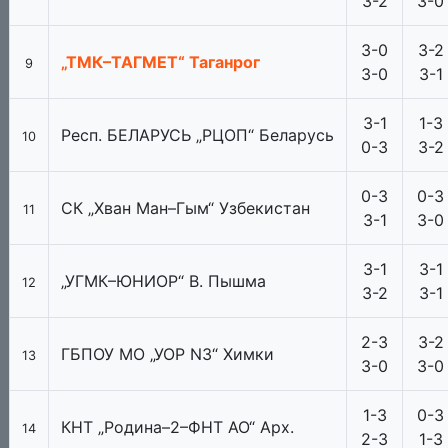
3-2
3-0
3-0
3-2
„ТМК–ТАГМЕТ“ Таганрог
9
3-0
3-1
3-1
1-3
Респ. БЕЛАРУСЬ „РЦОП“ Беларусь
10
0-3
3-2
0-3
0-3
СК „Хван Ман–Гым“ Узбекистан
11
3-1
3-0
3-1
3-1
„УГМК–ЮНИОР“ В. Пышма
12
3-2
3-1
2-3
3-2
ГБПОУ МО „УОР N3“ Химки
13
3-0
3-0
1-3
0-3
КНТ „Родина–2–ФНТ АО“ Арх.
14
2-3
1-3