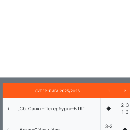
СУПЕР–ЛИГА 2025/2026
1
2
2-3
„Сб. Санкт–Петербурга–БТК“
◆
1
1-3
3-2
„Алтана“ Улан–Удэ
◆