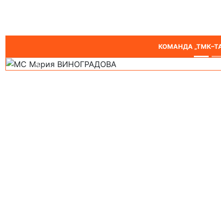
МС Дарья
Подро
КОМАНДА „ТМК–ТА
Предыдущий