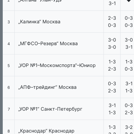
2
3-1
2-3
0-3
„Калинка“ Москва
3
0-3
0-3
3-0
3-0
„МГФСО–Резерв“ Москва
4
3-0
3-1
1-3
1-3
„УОР №1–Москомспорта“–Юниор
5
2-3
0-3
0-3
3-1
„АПФ–трейдинг“ Москва
6
2-3
1-3
3-1
0-3
„УОР №1“ Санкт-Петербург
7
1-3
2-3
1-3
3-2
„Краснодар“ Краснодар
8