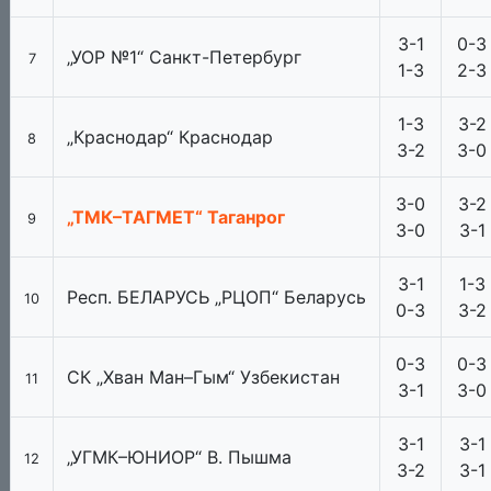
3-1
0-3
„УОР №1“ Санкт-Петербург
7
1-3
2-3
1-3
3-2
„Краснодар“ Краснодар
8
3-2
3-0
3-0
3-2
„ТМК–ТАГМЕТ“ Таганрог
9
3-0
3-1
3-1
1-3
Респ. БЕЛАРУСЬ „РЦОП“ Беларусь
10
0-3
3-2
0-3
0-3
СК „Хван Ман–Гым“ Узбекистан
11
3-1
3-0
3-1
3-1
„УГМК–ЮНИОР“ В. Пышма
12
3-2
3-1