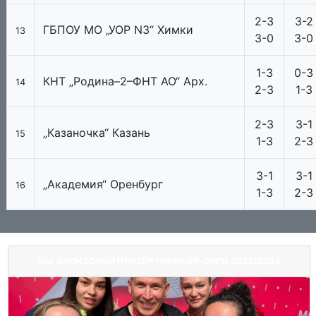
2-3
3-2
ГБПОУ МО „УОР N3“ Химки
13
3-0
3-0
1-3
0-3
КНТ „Родина–2–ФНТ АО“ Арх.
14
2-3
1-3
2-3
3-1
„Казаночка“ Казань
15
1-3
2-3
3-1
3-1
„Академия“ Оренбург
16
1-3
2-3
МЫ–БРОНЗОВЫЙ ПРИЗЁР ПРЕМЬЕР–ЛИГИ 2023/2024