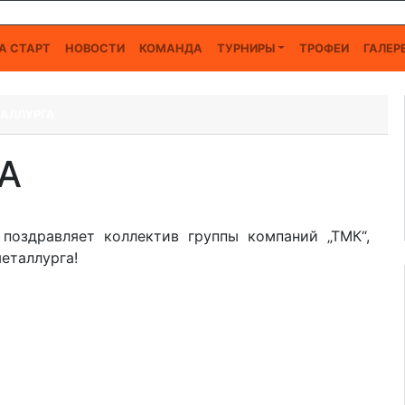
А СТАРТ
НОВОСТИ
КОМАНДА
ТУРНИРЫ
ТРОФЕИ
ГАЛЕР
ТАЛЛУРГА
А
поздравляет коллектив группы компаний „ТМК“,
еталлурга!
 СЕМЕНОВА