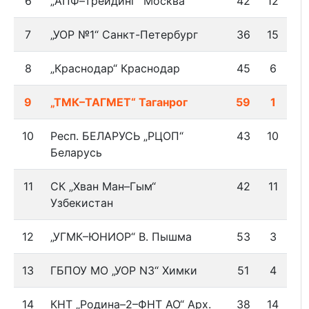
6
„АПФ–трейдинг“ Москва
42
12
7
„УОР №1“ Санкт-Петербург
36
15
8
„Краснодар“ Краснодар
45
6
9
„ТМК–ТАГМЕТ“ Таганрог
59
1
10
Респ. БЕЛАРУСЬ „РЦОП“
43
10
Беларусь
11
СК „Хван Ман–Гым“
42
11
Узбекистан
12
„УГМК–ЮНИОР“ В. Пышма
53
3
13
ГБПОУ МО „УОР N3“ Химки
51
4
14
КНТ „Родина–2–ФНТ АО“ Арх.
38
14