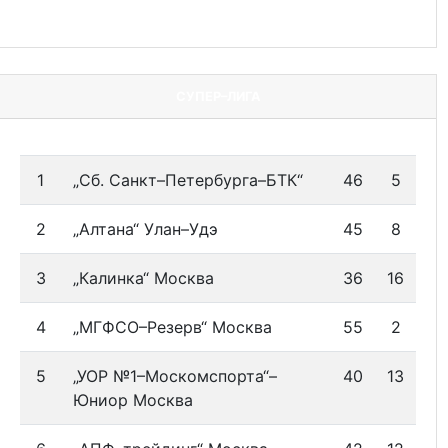
СУПЕР–ЛИГА
1
„Сб. Санкт–Петербурга–БТК“
46
5
2
„Алтана“ Улан–Удэ
45
8
3
„Калинка“ Москва
36
16
4
„МГФСО–Резерв“ Москва
55
2
5
„УОР №1–Москомспорта“–
40
13
Юниор Москва