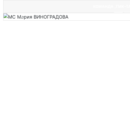
Подр
КОМАНДА „ТМК–ТА
Предыдущий