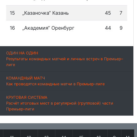
15
„Казаночка“ Казань
45
7
16
„Академия“ Оренбург
44
9
ОДИН НА ОДИН
Результаты командных матчей и личных встреч в Премьер–
лиге
КОМАНДНЫЙ МАТЧ
Как проводятся командные матчи в Премьер–лиге
КРУГОВАЯ СИСТЕМА
Расчёт итоговых мест в регулярной (групповой) части
Премьер–лиги