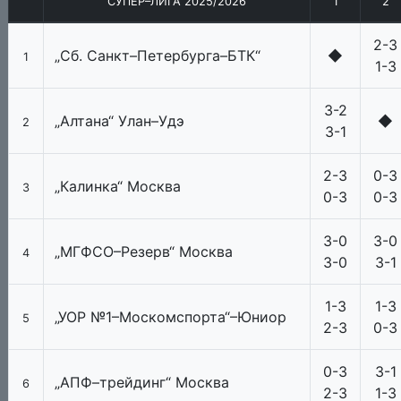
СУПЕР–ЛИГА 2025/2026
1
2
2-3
„Сб. Санкт–Петербурга–БТК“
◆
1
1-3
3-2
„Алтана“ Улан–Удэ
◆
2
3-1
2-3
0-3
„Калинка“ Москва
3
0-3
0-3
3-0
3-0
„МГФСО–Резерв“ Москва
4
3-0
3-1
1-3
1-3
„УОР №1–Москомспорта“–Юниор
5
2-3
0-3
0-3
3-1
„АПФ–трейдинг“ Москва
6
2-3
1-3